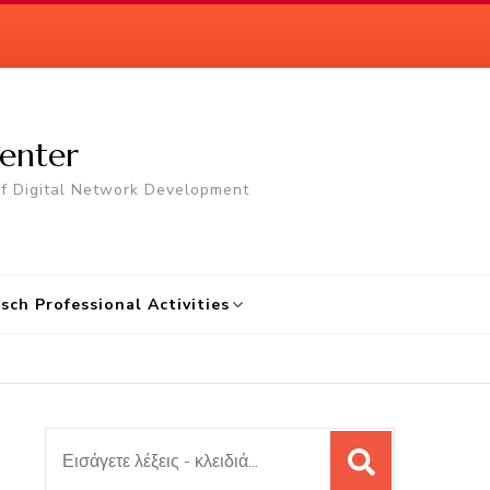
enter
of Digital Network Development
osch Professional Activities
Αναζήτηση
για: