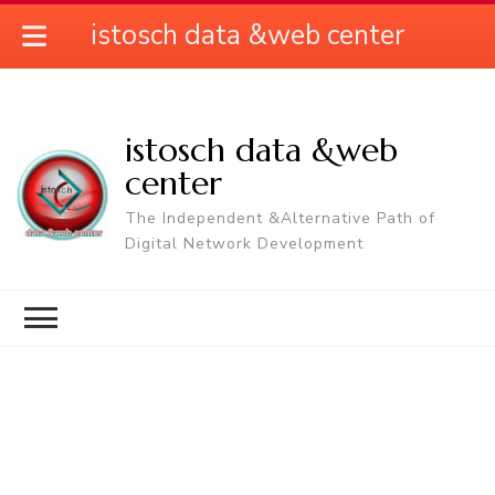
istosch data &web center
istosch data &web
center
The Independent &Alternative Path of
Digital Network Development
Υπηρεσίες Μηχανοργάνωσης
(istoschTechSUPPORT Center)