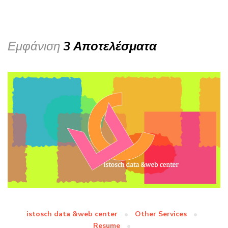
Εμφάνιση
3 Αποτελέσματα
istosch data &web center
Other Services
Resume