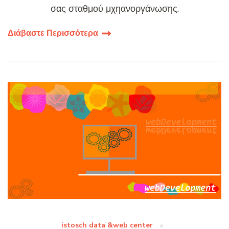
σας σταθμού μχηανοργάνωσης.
Διάβαστε Περισσότερα
istosch data &web center