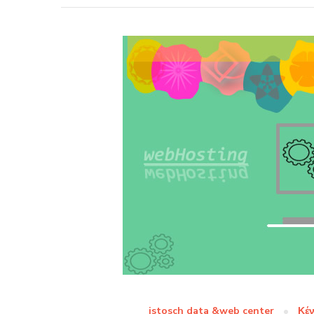
istosch data &web center
Κέν